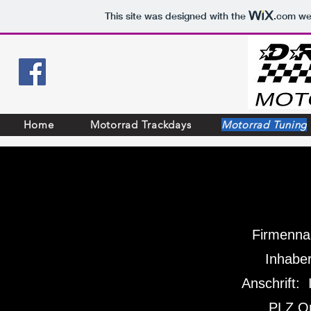
This site was designed with the
.com
web
Home
Motorrad Trackdays
Motorrad Tuning
Firmenna
Inhaber
Anschrift:
PLZ O