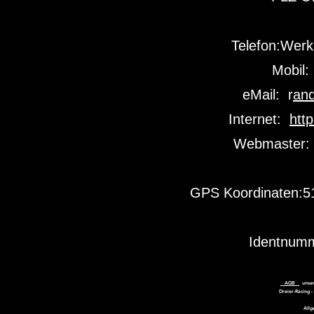
Telefon:Werk
Mobil
eMail: r
and
Internet:
htt
Webmaster:
GPS Koordinaten:51
Identnum
AGB
unser
Dreier-Racing 
Allg