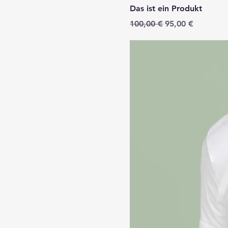
Das ist ein Produkt
Standardpreis
Sale-Preis
100,00 €
95,00 €